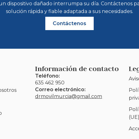
n dispositivo dañado interrumpa su día. Contáctenos pa
solución rápida y fiable adaptada a sus necesidades.
Contáctenos
Información de contacto
Le
Teléfono:
Avis
635 462 950
Correo electrónico:
osotros
Polí
drmovilmurcia@gmail.com
pri
Polí
o
(UE
Acce